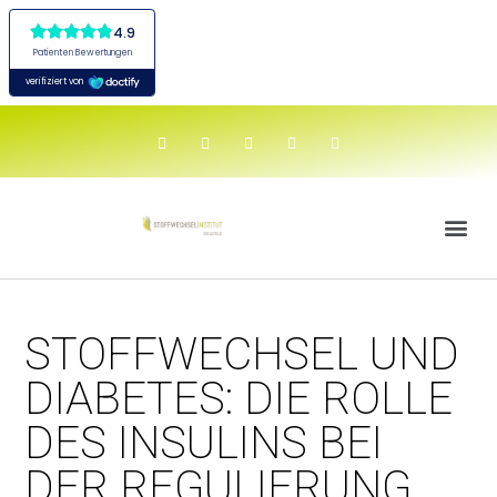
STOFFWECHSEL UND
DIABETES: DIE ROLLE
DES INSULINS BEI
DER REGULIERUNG