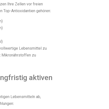
tzen Ihre Zellen vor freien
en Top-Antioxidantien gehören:
n)
n)
l)
 vollwertige Lebensmittel zu
 Mikronährstoffen zu
ngfristig aktiven
htigen Lebensmitteln ab,
hlungen: