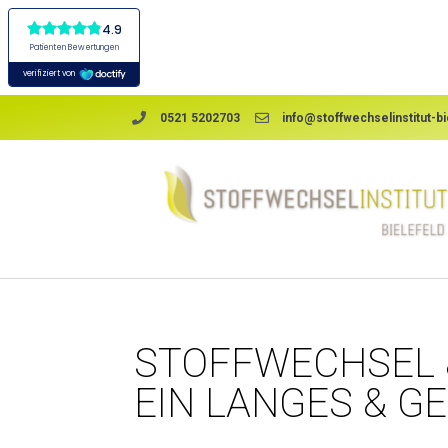
0521 5202703
info@stoffwechselinstitut-bi
STOFFWECHSEL &
EIN LANGES & G