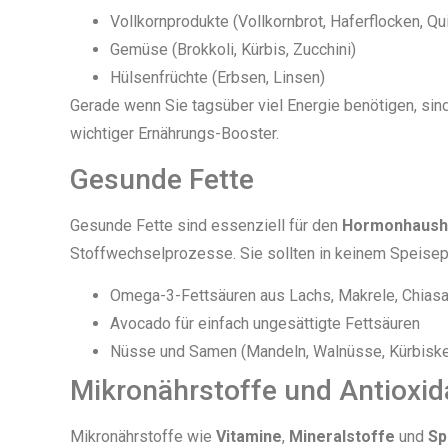
Vollkornprodukte (Vollkornbrot, Haferflocken, Qu
Gemüse (Brokkoli, Kürbis, Zucchini)
Hülsenfrüchte (Erbsen, Linsen)
Gerade wenn Sie tagsüber viel Energie benötigen, si
wichtiger Ernährungs-Booster.
Gesunde Fette
Gesunde Fette sind essenziell für den
Hormonhaush
Stoffwechselprozesse. Sie sollten in keinem Speisepl
Omega-3-Fettsäuren aus Lachs, Makrele, Chia
Avocado für einfach ungesättigte Fettsäuren
Nüsse und Samen (Mandeln, Walnüsse, Kürbiske
Mikronährstoffe und Antioxid
Mikronährstoffe wie
Vitamine
,
Mineralstoffe
und
Sp