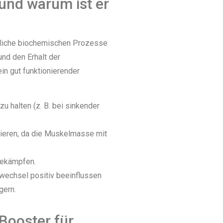
und warum ist er
liche biochemischen Prozesse
nd den Erhalt der
in gut funktionierender
u halten (z. B. bei sinkender
zieren, da die Muskelmasse mit
bekämpfen.
wechsel positiv beeinflussen
gern.
Booster für