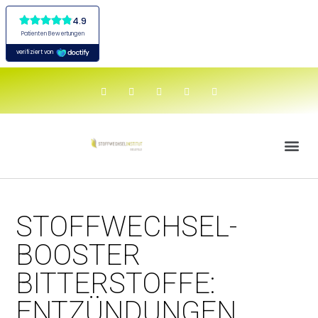
STOFFWECHSEL-
BOOSTER
BITTERSTOFFE:
ENTZÜNDUNGEN